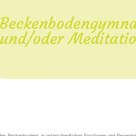
Beckenbodengymna
und/oder Meditati
 des Beckenbodens, in unterschiedlichen Positionen und Bewegu