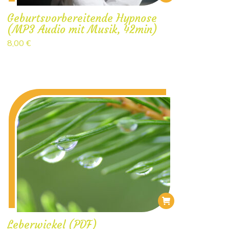
Geburtsvorbereitende Hypnose
(MP3 Audio mit Musik, 42min)
8,00
€
Leberwickel (PDF)