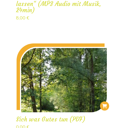
lassen“ (MP3 Audio mit Musik,
24min)
8,00
€
Sich was Gutes tun (PDF)
0,00
€