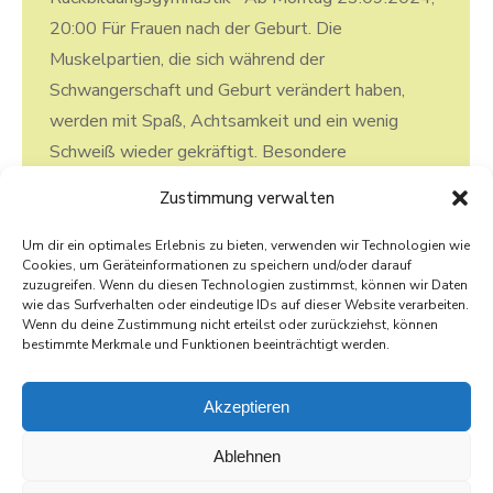
20:00 Für Frauen nach der Geburt. Die
Muskelpartien, die sich während der
Schwangerschaft und Geburt verändert haben,
werden mit Spaß, Achtsamkeit und ein wenig
Schweiß wieder gekräftigt. Besondere
Aufmerksamkeit liegt auf der
Zustimmung verwalten
Beckenbodenmuskulatur. Die Kosten kann ich,
normalerweise mit Ihrer Krankenkasse abrechnen.
Um dir ein optimales Erlebnis zu bieten, verwenden wir Technologien wie
Cookies, um Geräteinformationen zu speichern und/oder darauf
Dauer: 6 Termine immer montags von 20:00 bis…
zuzugreifen. Wenn du diesen Technologien zustimmst, können wir Daten
wie das Surfverhalten oder eindeutige IDs auf dieser Website verarbeiten.
Wenn du deine Zustimmung nicht erteilst oder zurückziehst, können
bestimmte Merkmale und Funktionen beeinträchtigt werden.
1
2
→
Akzeptieren
Ablehnen