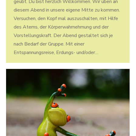
geübt. Du bist herzlich Willkommen. Wir üben an
diesem Abend in unsere eigene Mitte zu kommen.
Versuchen, den Kopf mal auszuschalten, mit Hilfe
des Atems, der Körperwahrnehmung und der
Vorstellungskraft. Der Abend gestaltet sich je
nach Bedarf der Gruppe. Mit einer
Entspannungsreise, Erdungs- und/oder…